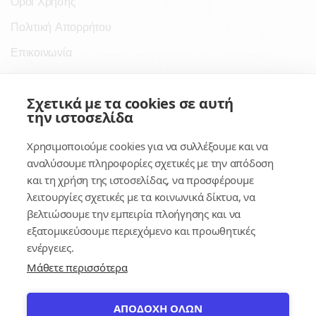
Όροι Χρήσης
Πολιτική Απορρήτου
Επικοινωνία
Σύνδεσμοι
Σχετικά με τα cookies σε αυτή
την ιστοσελίδα
Συνδρομητικές Υπηρεσίες
Χρησιμοποιούμε cookies για να συλλέξουμε και να
Κέντρο Γνώσης
αναλύσουμε πληροφορίες σχετικές με την απόδοση
και τη χρήση της ιστοσελίδας, να προσφέρουμε
Πλατφόρμα
λειτουργίες σχετικές με τα κοινωνικά δίκτυα, να
Εγγραφή
βελτιώσουμε την εμπειρία πλοήγησης και να
εξατομικεύσουμε περιεχόμενο και προωθητικές
Για δημοσίους υπαλλήλους
ενέργειες.
Μάθετε περισσότερα
ΑΠΟΔΟΧΗ ΟΛΩΝ