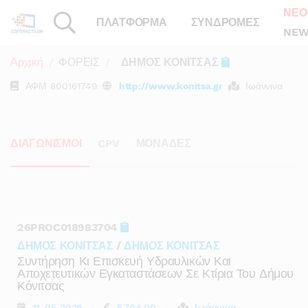
ΝΕΟ
ΠΛΑΤΦΟΡΜΑ
ΣΥΝΔΡΟΜΕΣ
NEW
Αρχική
ΦΟΡΕΙΣ
ΔΗΜΟΣ ΚΟΝΙΤΣΑΣ
ΑΦΜ
800161749
http://www.konitsa.gr
Ιωάννινα
ΔΙΑΓΩΝΙΣΜΟΙ
CPV
ΜΟΝΑΔΕΣ
26PROC018983704
ΔΗΜΟΣ ΚΟΝΙΤΣΑΣ
/
ΔΗΜΟΣ ΚΟΝΙΤΣΑΣ
Συντήρηση Κι Επισκευή Υδραυλικών Και
Αποχετευτικών Εγκαταστάσεων Σε Κτίρια Του Δήμου
Κόνιτσας
11-05-2026
5.704,00
Ιωάννινα