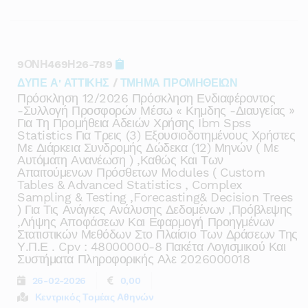
9ΟΝΗ469Η26-789
ΔΥΠΕ Α' ΑΤΤΙΚΗΣ
/
ΤΜΗΜΑ ΠΡΟΜΗΘΕΙΩΝ
Πρόσκληση 12/2026 Πρόσκληση Ενδιαφέροντος
-συλλογή Προσφορών Μέσω « Κημδης -διαυγείας »
Για Τη Προμήθεια Αδειών Χρήσης Ibm Spss
Statistics Για Τρεις (3) Εξουσιοδοτημένους Χρήστες
Με Διάρκεια Συνδρομής Δώδεκα (12) Μηνών ( Με
Αυτόματη Ανανέωση ) ,καθώς Και Των
Απαιτούμενων Πρόσθετων Modules ( Custom
Tables & Advanced Statistics , Complex
Sampling & Testing ,forecasting& Decision Trees
) Για Τις Ανάγκες Ανάλυσης Δεδομένων ,πρόβλεψης
,λήψης Αποφάσεων Και Εφαρμογή Προηγμένων
Στατιστικών Μεθόδων Στο Πλαίσιο Των Δράσεων Της
Υ.π.ε . Cpv : 48000000-8 Πακέτα Λογισμικού Και
Συστήματα Πληροφορικής Αλε 2026000018
26-02-2026
0,00
Κεντρικός Τομέας Αθηνών