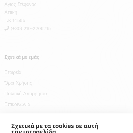
Άγιος Στέφανος
Αττική
T.K 14565
(+30) 210-2206715
Σχετικά με εμάς
Εταιρεία
Όροι Χρήσης
Πολιτική Απορρήτου
Επικοινωνία
Σύνδεσμοι
Σχετικά με τα cookies σε αυτή
την ιστοσελίδα