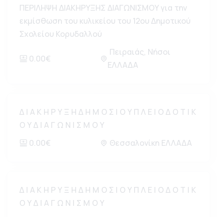
ΠΕΡΙΛΗΨΗ ΔΙΑΚΗΡΥΞΗΣ ΔΙΑΓΩΝΙΣΜΟΥ για την
εκμίσθωση του κυλικείου του 12ου Δημοτικού
Σχολείου Κορυδαλλού
Πειραιάς, Νήσοι
0.00€
ΕΛΛΑΔΑ
Δ Ι Α Κ Η Ρ Υ Ξ Η Δ Η Μ Ο Σ Ι Ο Υ Π Λ Ε Ι Ο Δ Ο Τ Ι Κ
Ο Υ Δ Ι Α Γ Ω Ν Ι Σ Μ Ο Υ
0.00€
Θεσσαλονίκη ΕΛΛΑΔΑ
Δ Ι Α Κ Η Ρ Υ Ξ Η Δ Η Μ Ο Σ Ι Ο Υ Π Λ Ε Ι Ο Δ Ο Τ Ι Κ
Ο Υ Δ Ι Α Γ Ω Ν Ι Σ Μ Ο Υ