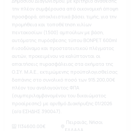
Δημόσιου Διαγωνισμού, με κριτήριο ανάθεσης
την πλέον συμφέρουσα από οικονομική άποψη
προσφορά, αποκλειστικά βάσει τιμής, για την
προμήθεια και τοποθέτηση χιλίων
πεντακοσίων (1.500) αμπούλων με βάση,
αυτόματης πυρόσβεσης τύπου BONPET 600ml
ή ισοδύναμο και προστατευτικού πλέγματος
αυτών, προκειμένου να καλύπτονται οι
απαιτήσεις πυρασφάλειας στα οχήματα της
Ο.ΣΥ. Μ.Α.Ε., εκτιμώμενης προϋπολογισθείσας
δαπάνης στο συνολικό ποσό των 915.200,00€
πλέον του αναλογούντος ΦΠΑ
(συμπεριλαμβανομένου του δικαιώματος
προαίρεσης) με αριθμό Διακήρυξης 01/2026
(α/α ΕΣΗΔΗΣ 390047).
Πειραιάς, Νήσοι
1134600.00€
ΕΛΛΑΔΑ