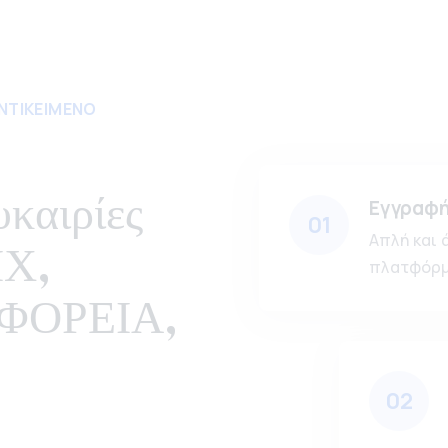
ΝΤΙΚΕΙΜΕΝΟ
υκαιρίες
Εγγραφ
01
Απλή και 
ΙΧ,
πλατφόρμ
ΦΟΡΕΙΑ,
02