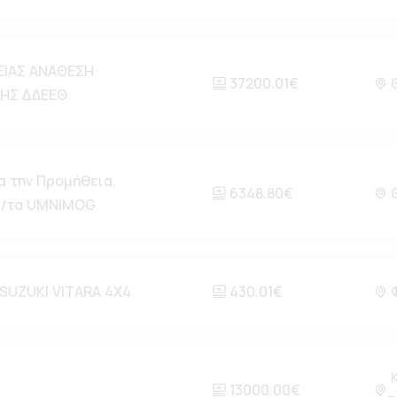
ΕΙΑΣ ΑΝΑΘΕΣΗ
37200.01€
Θ
ΗΣ ΔΔΕΕΘ
 την Προμήθεια,
6348.80€
Θ
ηχ/τα UMNIMOG
SUZUKI VITARA 4X4
430.01€
Φ
Κ
13000.00€