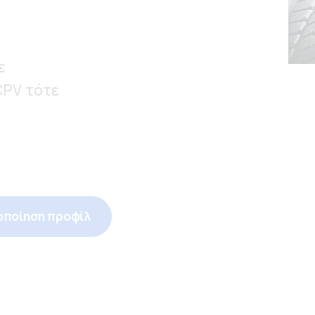
ε
CPV τότε
α
οποίηση προφίλ