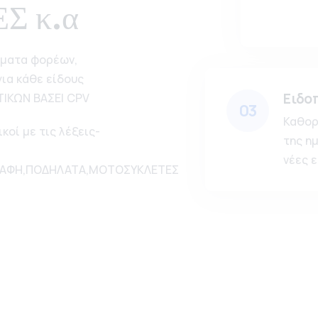
Σ κ.α
ήματα φορέων,
ια κάθε είδους
Ειδο
ΤΙΚΩΝ ΒΑΣΕΙ CPV
03
Καθορ
κοί με τις λέξεις-
της η
νέες ε
ΣΚΑΦΗ,ΠΟΔΗΛΑΤΑ,ΜΟΤΟΣΥΚΛΕΤΕΣ