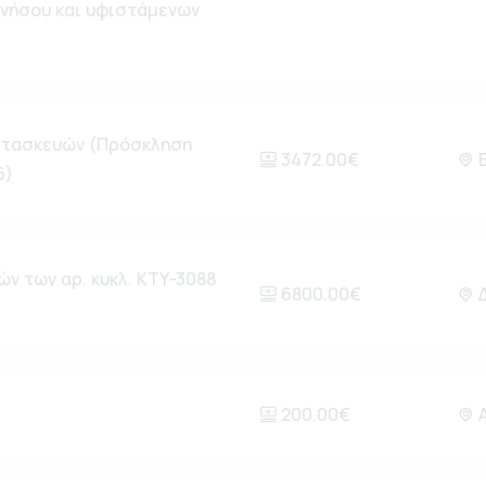
ανήσου και υφιστάμενων
ατασκευών (Πρόσκληση
3472.00€
Β
6)
ν των αρ. κυκλ. ΚΤΥ-3088
6800.00€
Δ
200.00€
Α