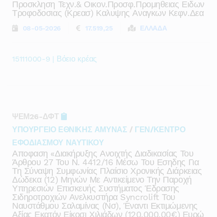
Προσκληση Τεχν.& Οικον.προσφ.προμηθειας Ειδων
Τροφοδοσιας (κρεασ) Καλυψης Αναγκων Κεφν.δεα
08-05-2026
17.519,25
ΕΛΛΑΔΑ
15111000-9 | Βόειο κρέας
ΨΕΜ26-ΔΦΤ
ΥΠΟΥΡΓΕΙΟ ΕΘΝΙΚΗΣ ΑΜΥΝΑΣ
/
ΓΕΝ/ΚΕΝΤΡΟ
ΕΦΟΔΙΑΣΜΟΥ ΝΑΥΤΙΚΟΥ
Αποφαση «διακήρυξης Ανοιχτής Διαδικασίας Του
Άρθρου 27 Του Ν. 4412/16 Μέσω Του Εσηδης Για
Τη Σύναψη Συμφωνίας Πλαίσιο Χρονικής Διάρκειας
Δώδεκα (12) Μηνών Με Αντικείμενο Την Παροχή
Υπηρεσιών Επισκευής Συστήματος Έδρασης
Σιδηροτροχιών Ανελκυστήρα Syncrolift Του
Ναυστάθμου Σαλαμίνας (νσ), Έναντι Εκτιμώμενης
Αξίας Εκατόν Είκοσι Χιλιάδων (120.000,00€) Ευρώ