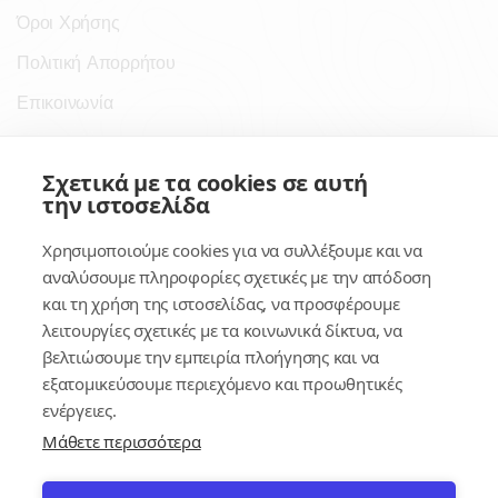
Όροι Χρήσης
Πολιτική Απορρήτου
Επικοινωνία
Σύνδεσμοι
Σχετικά με τα cookies σε αυτή
την ιστοσελίδα
Συνδρομητικές Υπηρεσίες
Χρησιμοποιούμε cookies για να συλλέξουμε και να
Κέντρο Γνώσης
αναλύσουμε πληροφορίες σχετικές με την απόδοση
και τη χρήση της ιστοσελίδας, να προσφέρουμε
Πλατφόρμα
λειτουργίες σχετικές με τα κοινωνικά δίκτυα, να
Εγγραφή
βελτιώσουμε την εμπειρία πλοήγησης και να
εξατομικεύσουμε περιεχόμενο και προωθητικές
Για δημοσίους υπαλλήλους
ενέργειες.
Μάθετε περισσότερα