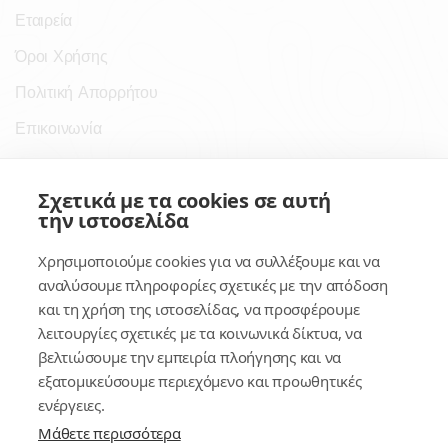
Εταιρεία
Όροι Χρήσης
Πολιτική Απορρήτου
Επικοινωνία
Σύνδεσμοι
Σχετικά με τα cookies σε αυτή
την ιστοσελίδα
Συνδρομητικές Υπηρεσίες
Χρησιμοποιούμε cookies για να συλλέξουμε και να
Κέντρο Γνώσης
αναλύσουμε πληροφορίες σχετικές με την απόδοση
και τη χρήση της ιστοσελίδας, να προσφέρουμε
Πλατφόρμα
λειτουργίες σχετικές με τα κοινωνικά δίκτυα, να
Εγγραφή
βελτιώσουμε την εμπειρία πλοήγησης και να
εξατομικεύσουμε περιεχόμενο και προωθητικές
Για δημοσίους υπαλλήλους
ενέργειες.
Μάθετε περισσότερα