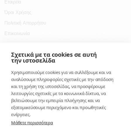
Εταιρεία
Όροι Χρήσης
Πολιτική Απορρήτου
Επικοινωνία
Σύνδεσμοι
Σχετικά με τα cookies σε αυτή
την ιστοσελίδα
Συνδρομητικές Υπηρεσίες
Χρησιμοποιούμε cookies για να συλλέξουμε και να
Κέντρο Γνώσης
αναλύσουμε πληροφορίες σχετικές με την απόδοση
και τη χρήση της ιστοσελίδας, να προσφέρουμε
Πλατφόρμα
λειτουργίες σχετικές με τα κοινωνικά δίκτυα, να
Εγγραφή
βελτιώσουμε την εμπειρία πλοήγησης και να
εξατομικεύσουμε περιεχόμενο και προωθητικές
Για δημοσίους υπαλλήλους
ενέργειες.
Μάθετε περισσότερα