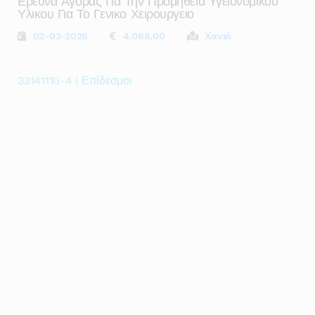
Ερευνα Αγορας Για Την Προμηθεια Υγειονομικου
Υλικου Για Το Γενικο Χειρουργειο
02-03-2026
4.068,00
Χανιά
33141110-4 | Επίδεσμοι