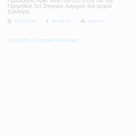
Προσκληση Αριθ. 4887/09-02-2026 Για Την
Προμηθεια Σετ Σπογγου Αργυρου Και Δοχεια
Συλλογης
11-02-2026
10.809,70
Λάρισα
33140000-3 | Ιατρικά αναλώσιμα