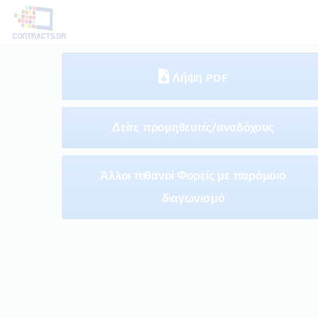
Λήψη PDF
Δείτε προμηθευτές/αναδόχους
Άλλοι πιθανοί Φορείς με παρόμοιο
διαγωνισμό