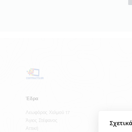
Έδρα
Λεωφόρος Χελμού 17
Άγιος Στέφανος
Σχετικά
Αττική