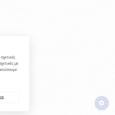
 σχετικές
χετικές με
μικεύσουμε
ΙΣ
settings