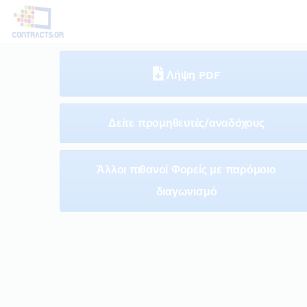
Λήψη PDF
Δείτε προμηθευτές/αναδόχους
Άλλοι πιθανοί Φορείς με παρόμοιο
διαγωνισμό