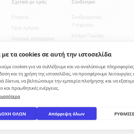
Σχετικά με εμάς
Σύνδεσμοι
Εταιρεία
Συνδρομητικές
Υπηρεσίες
Όροι Χρήσης
Κέντρο Γνώσης
Πολιτική Απορρήτου
Πλατφόρμα
Επικοινωνία
 με τα cookies σε αυτή την ιστοσελίδα
Εγγραφή
ούμε cookies για να συλλέξουμε και να αναλύσουμε πληροφορίες
Για δημοσίους
δοση και τη χρήση της ιστοσελίδας, να προσφέρουμε λειτουργίες σ
υπαλλήλους
κά δίκτυα, να βελτιώσουμε την εμπειρία πλοήγησης και να εξατο
ο και προωθητικές ενέργειες.
ρισσότερα
ΔΟΧΗ ΟΛΩΝ
Απόρριψη όλων
ΡΥΘΜΙΣΕ
© 2026
contracts.gr
Με επιφύλαξη παντός δικαιώματος.