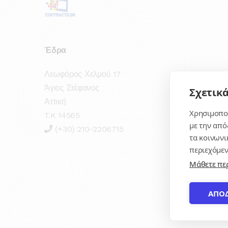
Έδρα
Λεωφόρος Χελμού 17
Άγιος Στέφανος
Σχετικά
Αττική
Χρησιμοποι
T.K 14565
με την από
(+30) 210-2206715
τα κοινωνι
περιεχόμεν
Μάθετε πε
ΑΠΟ