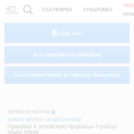
ΝΕΟ
ΠΛΑΤΦΟΡΜΑ
ΣΥΝΔΡΟΜΕΣ
NEW
Λήψη PDF
Δείτε προμηθευτές/αναδόχους
Άλλοι πιθανοί Φορείς με παρόμοιο διαγωνισμό
25PROC017457748
ΔΗΜΟΣ ΘΗΡΑΣ
/
ΔΗΜΟΣ ΘΗΡΑΣ
Προμήθεια & Τοποθέτηση Προβολέων Γηπέδων
Δήμου Θήρας