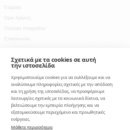
Εταιρεία
Όροι Χρήσης
Πολιτική Απορρήτου
Επικοινωνία
Σύνδεσμοι
Σχετικά με τα cookies σε αυτή
την ιστοσελίδα
Συνδρομητικές Υπηρεσίες
Χρησιμοποιούμε cookies για να συλλέξουμε και να
Κέντρο Γνώσης
αναλύσουμε πληροφορίες σχετικές με την απόδοση
και τη χρήση της ιστοσελίδας, να προσφέρουμε
Πλατφόρμα
λειτουργίες σχετικές με τα κοινωνικά δίκτυα, να
Εγγραφή
βελτιώσουμε την εμπειρία πλοήγησης και να
εξατομικεύσουμε περιεχόμενο και προωθητικές
Για δημοσίους υπαλλήλους
ενέργειες.
Μάθετε περισσότερα