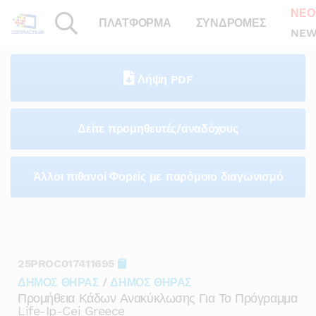
ΝΕΟ
ΠΛΑΤΦΟΡΜΑ
ΣΥΝΔΡΟΜΕΣ
NEW
Λήψη PDF
Δείτε προμηθευτές/αναδόχους
Άλλοι πιθανοί Φορείς με παρόμοιο διαγωνισμό
25PROC017411695
ΔΗΜΟΣ ΘΗΡΑΣ
/
ΔΗΜΟΣ ΘΗΡΑΣ
Προμήθεια Κάδων Ανακύκλωσης Για Το Πρόγραμμα
Life-Ip-Cei Greece