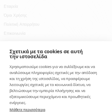
Εταιρεία
Όροι Χρήσης
Πολιτική Απορρήτου
Επικοινωνία
Σύνδεσμοι
Σχετικά με τα cookies σε αυτή
την ιστοσελίδα
Συνδρομητικές Υπηρεσίες
Χρησιμοποιούμε cookies για να συλλέξουμε και να
Κέντρο Γνώσης
αναλύσουμε πληροφορίες σχετικές με την απόδοση
και τη χρήση της ιστοσελίδας, να προσφέρουμε
Πλατφόρμα
λειτουργίες σχετικές με τα κοινωνικά δίκτυα, να
Εγγραφή
βελτιώσουμε την εμπειρία πλοήγησης και να
εξατομικεύσουμε περιεχόμενο και προωθητικές
Για δημοσίους υπαλλήλους
ενέργειες.
Μάθετε περισσότερα