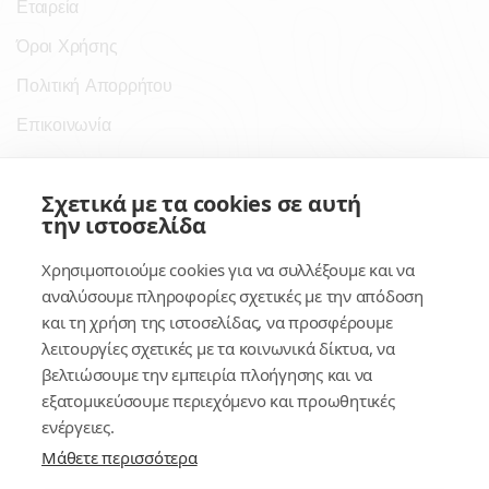
Εταιρεία
Όροι Χρήσης
Πολιτική Απορρήτου
Επικοινωνία
Σύνδεσμοι
Σχετικά με τα cookies σε αυτή
την ιστοσελίδα
Συνδρομητικές Υπηρεσίες
Χρησιμοποιούμε cookies για να συλλέξουμε και να
Κέντρο Γνώσης
αναλύσουμε πληροφορίες σχετικές με την απόδοση
και τη χρήση της ιστοσελίδας, να προσφέρουμε
Πλατφόρμα
λειτουργίες σχετικές με τα κοινωνικά δίκτυα, να
Εγγραφή
βελτιώσουμε την εμπειρία πλοήγησης και να
εξατομικεύσουμε περιεχόμενο και προωθητικές
Για δημοσίους υπαλλήλους
ενέργειες.
Μάθετε περισσότερα