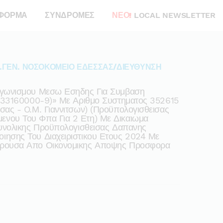
ΦΟΡΜΑ
ΣΥΝΔΡΟΜΕΣ
ΝΕΟ!
LOCAL NEWSLETTER
.ΓΕΝ. ΝΟΣΟΚΟΜΕΙΟ ΕΔΕΣΣΑΣ/ΔΙΕΥΘΥΝΣΗ
αγωνισμου Μεσω Εσηδης Για Συμβαση
v:33160000-9)» Με Αριθμο Συστηματος 352615
σας - O.μ. Γιαννιτσων) (προϋπολογισθεισας
νου Του Φπα Για 2 Ετη) Με Δικαιωμα
Συνολικης Προϋπολογισθεισας Δαπανης
ιησης Του Διαχειριστικου Ετους 2024 Με
ερουσα Απο Οικονομικης Αποψης Προσφορα