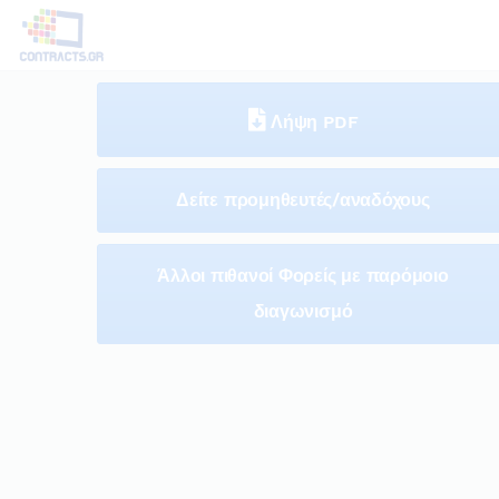
Λήψη PDF
Δείτε προμηθευτές/αναδόχους
Άλλοι πιθανοί Φορείς με παρόμοιο
διαγωνισμό