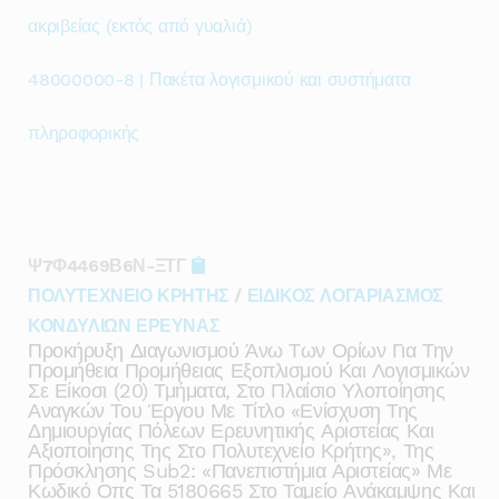
ακριβείας (εκτός από γυαλιά)
48000000-8 | Πακέτα λογισμικού και συστήματα
πληροφορικής
Ψ7Φ4469Β6Ν-ΞΤΓ
ΠΟΛΥΤΕΧΝΕΙΟ ΚΡΗΤΗΣ
/
ΕΙΔΙΚΟΣ ΛΟΓΑΡΙΑΣΜΟΣ
ΚΟΝΔΥΛΙΩΝ ΕΡΕΥΝΑΣ
Προκήρυξη Διαγωνισμού Άνω Των Ορίων Για Την
Προμήθεια Προμήθειας Εξοπλισμού Και Λογισμικών
Σε Είκοσι (20) Τμήματα, Στο Πλαίσιο Υλοποίησης
Αναγκών Του Έργου Με Τίτλο «ενίσχυση Της
Δημιουργίας Πόλεων Ερευνητικής Αριστείας Και
Αξιοποίησης Της Στο Πολυτεχνείο Κρήτης», Της
Πρόσκλησης Sub2: «πανεπιστήμια Αριστείας» Με
Κωδικό Οπς Τα 5180665 Στο Ταμείο Ανάκαμψης Και