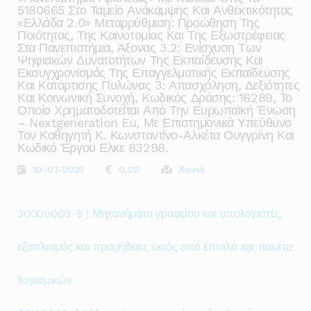
5180665 Στο Ταμείο Ανάκαμψης Και Ανθεκτικότητας
«ελλάδα 2.0» Μεταρρύθμιση: Προώθηση Της
Ποιότητας, Της Καινοτομίας Και Της Εξωστρέφειας
Στα Πανεπιστήμια, Άξονας 3.2: Ενίσχυση Των
Ψηφιακών Δυνατοτήτων Της Εκπαίδευσης Και
Εκσυγχρονισμός Της Επαγγελματικής Εκπαίδευσης
Και Κατάρτισης Πυλώνας 3: Απασχόληση, Δεξιότητες
Και Κοινωνική Συνοχή, Kωδικός Δράσης: 16289, Το
Οποίο Χρηματοδοτείται Από Την Ευρωπαϊκή Ένωση
– Nextgeneration Eu, Με Επιστημονικά Υπεύθυνο
Τον Καθηγητή Κ. Κωνσταντίνο-Αλκέτα Ουγγρίνη Και
Κωδικό Έργου Ελκε 83298.
10-07-2025
0,00
Χανιά
30000000-9 | Μηχανήματα γραφείου και υπολογιστές,
εξοπλισμός και προμήθειες εκτός από έπιπλα και πακέτα
λογισμικών