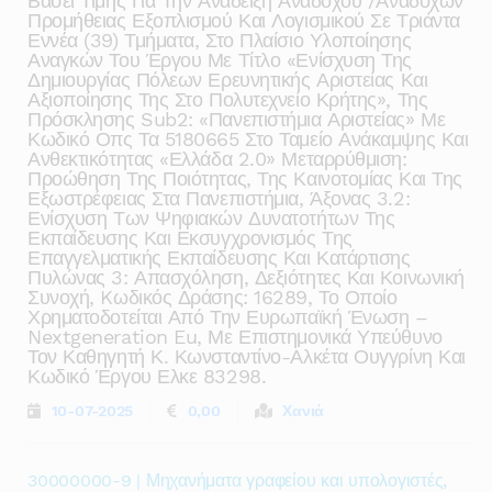
Βάσει Τιμής Για Την Ανάδειξη Αναδόχου /αναδόχων
Προμήθειας Εξοπλισμού Και Λογισμικού Σε Τριάντα
Εννέα (39) Τμήματα, Στο Πλαίσιο Υλοποίησης
Αναγκών Του Έργου Με Τίτλο «ενίσχυση Της
Δημιουργίας Πόλεων Ερευνητικής Αριστείας Και
Αξιοποίησης Της Στο Πολυτεχνείο Κρήτης», Της
Πρόσκλησης Sub2: «πανεπιστήμια Αριστείας» Με
Κωδικό Οπς Τα 5180665 Στο Ταμείο Ανάκαμψης Και
Ανθεκτικότητας «ελλάδα 2.0» Μεταρρύθμιση:
Προώθηση Της Ποιότητας, Της Καινοτομίας Και Της
Εξωστρέφειας Στα Πανεπιστήμια, Άξονας 3.2:
Ενίσχυση Των Ψηφιακών Δυνατοτήτων Της
Εκπαίδευσης Και Εκσυγχρονισμός Της
Επαγγελματικής Εκπαίδευσης Και Κατάρτισης
Πυλώνας 3: Απασχόληση, Δεξιότητες Και Κοινωνική
Συνοχή, Kωδικός Δράσης: 16289, Το Οποίο
Χρηματοδοτείται Από Την Ευρωπαϊκή Ένωση –
Nextgeneration Eu, Με Επιστημονικά Υπεύθυνο
Τον Καθηγητή Κ. Κωνσταντίνο-Αλκέτα Ουγγρίνη Και
Κωδικό Έργου Ελκε 83298.
10-07-2025
0,00
Χανιά
30000000-9 | Μηχανήματα γραφείου και υπολογιστές,