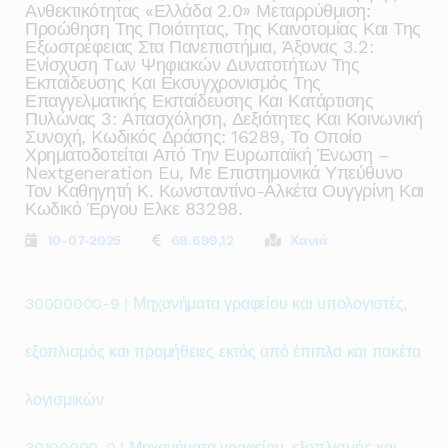
Ανθεκτικότητας «ελλάδα 2.0» Μεταρρύθμιση:
Προώθηση Της Ποιότητας, Της Καινοτομίας Και Της
Εξωστρέφειας Στα Πανεπιστήμια, Άξονας 3.2:
Ενίσχυση Των Ψηφιακών Δυνατοτήτων Της
Εκπαίδευσης Και Εκσυγχρονισμός Της
Επαγγελματικής Εκπαίδευσης Και Κατάρτισης
Πυλώνας 3: Απασχόληση, Δεξιότητες Και Κοινωνική
Συνοχή, Kωδικός Δράσης: 16289, Το Οποίο
Χρηματοδοτείται Από Την Ευρωπαϊκή Ένωση –
Nextgeneration Eu, Με Επιστημονικά Υπεύθυνο
Τον Καθηγητή Κ. Κωνσταντίνο-Αλκέτα Ουγγρίνη Και
Κωδικό Έργου Ελκε 83298.
10-07-2025
68.699,12
Χανιά
30000000-9 | Μηχανήματα γραφείου και υπολογιστές,
εξοπλισμός και προμήθειες εκτός από έπιπλα και πακέτα
λογισμικών
30100000-0 | Μηχανήματα γραφείου, εξοπλισμός και