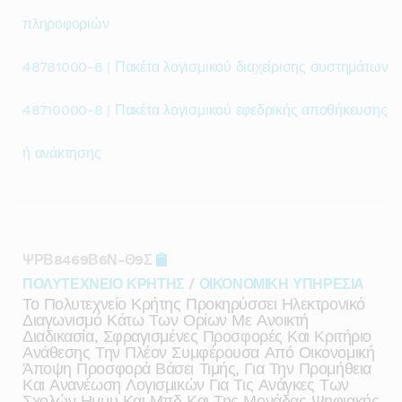
πληροφοριών
48781000-6 | Πακέτα λογισμικού διαχείρισης συστημάτων
48710000-8 | Πακέτα λογισμικού εφεδρικής αποθήκευσης
ή ανάκτησης
ΨΡΒ8469Β6Ν-Θ9Σ
ΠΟΛΥΤΕΧΝΕΙΟ ΚΡΗΤΗΣ
/
ΟΙΚΟΝΟΜΙΚΗ ΥΠΗΡΕΣΙΑ
Το Πολυτεχνείο Κρήτης Προκηρύσσει Ηλεκτρονικό
Διαγωνισμό Κάτω Των Ορίων Με Ανοικτή
Διαδικασία, Σφραγισμένες Προσφορές Και Κριτήριο
Ανάθεσης Την Πλέον Συμφέρουσα Από Οικονομική
Άποψη Προσφορά Βάσει Τιμής, Για Την Προμήθεια
Και Ανανέωση Λογισμικών Για Τις Ανάγκες Των
Σχολών Ημμυ Και Μπδ Και Της Μονάδας Ψηφιακής