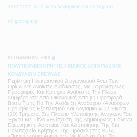
48000000-8 | Πακέτα λογισμικού και συστήματα
πληροφορικής
9Σ1Η469Β6Ν-ΕΦ9
ΠΟΛΥΤΕΧΝΕΙΟ ΚΡΗΤΗΣ
/
ΕΙΔΙΚΟΣ ΛΟΓΑΡΙΑΣΜΟΣ
ΚΟΝΔΥΛΙΩΝ ΕΡΕΥΝΑΣ
Περίληψη Ηλεκτρονικού Διαγωνισμού Άνω Των
Ορίων Με Ανοικτές Διαδικασίες, Με Σφραγισμένες
Προσφορές Και Κριτήριο Ανάθεσης Την Πλέον
Συμφέρουσα Από Οικονομική Άποψη Προσφορά
Βάσει Τιμής Για Την Ανάδειξη Αναδόχου /αναδόχων
Προμήθειας Εξοπλισμού Και Λογισμικών Σε Είκοσι
(20) Τμήματα, Στο Πλαίσιο Υλοποίησης Αναγκών Του
Έργου Με Τίτλο «ενίσχυση Της Δημιουργίας Πόλεων
Ερευνητικής Αριστείας Και Αξιοποίησης Της Στο
Πολυτεχνείο Κρήτης», Της Πρόσκλησης Sub2:
«πανεπιστήμια Αριστείας» Με Κωδικό Οπς Τα