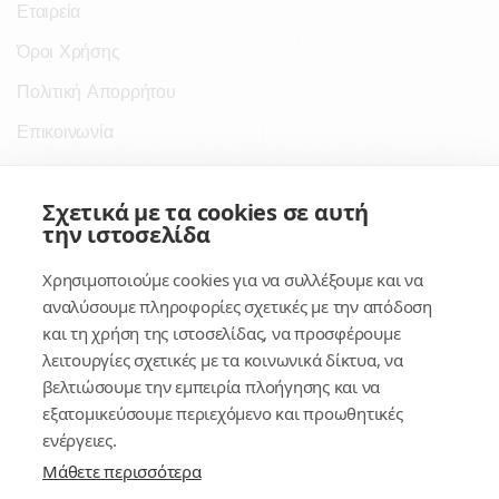
Εταιρεία
Όροι Χρήσης
Πολιτική Απορρήτου
Επικοινωνία
Σύνδεσμοι
Σχετικά με τα cookies σε αυτή
την ιστοσελίδα
Συνδρομητικές Υπηρεσίες
Χρησιμοποιούμε cookies για να συλλέξουμε και να
Κέντρο Γνώσης
αναλύσουμε πληροφορίες σχετικές με την απόδοση
και τη χρήση της ιστοσελίδας, να προσφέρουμε
Πλατφόρμα
λειτουργίες σχετικές με τα κοινωνικά δίκτυα, να
Εγγραφή
βελτιώσουμε την εμπειρία πλοήγησης και να
εξατομικεύσουμε περιεχόμενο και προωθητικές
Για δημοσίους υπαλλήλους
ενέργειες.
Μάθετε περισσότερα