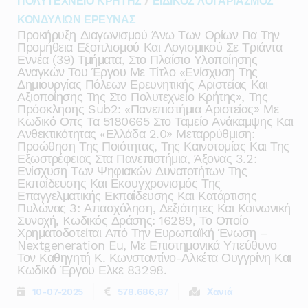
ΠΟΛΥΤΕΧΝΕΙΟ ΚΡΗΤΗΣ
/
ΕΙΔΙΚΟΣ ΛΟΓΑΡΙΑΣΜΟΣ
ΚΟΝΔΥΛΙΩΝ ΕΡΕΥΝΑΣ
Προκήρυξη Διαγωνισμού Άνω Των Ορίων Για Την
Προμήθεια Εξοπλισμού Και Λογισμικού Σε Τριάντα
Εννέα (39) Τμήματα, Στο Πλαίσιο Υλοποίησης
Αναγκών Του Έργου Με Τίτλο «ενίσχυση Της
Δημιουργίας Πόλεων Ερευνητικής Αριστείας Και
Αξιοποίησης Της Στο Πολυτεχνείο Κρήτης», Της
Πρόσκλησης Sub2: «πανεπιστήμια Αριστείας» Με
Κωδικό Οπς Τα 5180665 Στο Ταμείο Ανάκαμψης Και
Ανθεκτικότητας «ελλάδα 2.0» Μεταρρύθμιση:
Προώθηση Της Ποιότητας, Της Καινοτομίας Και Της
Εξωστρέφειας Στα Πανεπιστήμια, Άξονας 3.2:
Ενίσχυση Των Ψηφιακών Δυνατοτήτων Της
Εκπαίδευσης Και Εκσυγχρονισμός Της
Επαγγελματικής Εκπαίδευσης Και Κατάρτισης
Πυλώνας 3: Απασχόληση, Δεξιότητες Και Κοινωνική
Συνοχή, Kωδικός Δράσης: 16289, Το Οποίο
Χρηματοδοτείται Από Την Ευρωπαϊκή Ένωση –
Nextgeneration Eu, Με Επιστημονικά Υπεύθυνο
Τον Καθηγητή Κ. Κωνσταντίνο-Αλκέτα Ουγγρίνη Και
Κωδικό Έργου Ελκε 83298.
10-07-2025
578.686,87
Χανιά