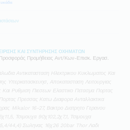
ευκάδα
ταστάσεων
ΕΙΡΙΣΗΣ ΚΑΙ ΣΥΝΤΗΡΗΣΗΣ ΟΧΗΜΑΤΩΝ
Προσφοράς Προμήθειας Αντ/κων-Επισκ. Εργασ.
αλωδια Αντικατασταση Ηλεκτρικου Κυκλωματος Και
ισης Υπερκατασκευησ, Αποκατασταση Λειτουργιας
 Και Ρυθμιση Πιεσεων Ελαστικο Πετασμα Πορτας
 Πορτας Πρεσσας Κατω Διαφορα Ανταλλακτικα
ηρας Mikalor 16-27, Βακτρο Διατρητο Γερανου
11,5, Τσιμουχα 90χ102,2χ7,1, Τσιμουχα
5,4/44,4) Σωληνας 16χ26 20bar Thor Λαδι