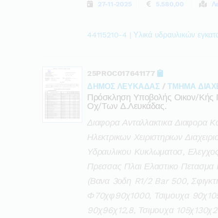
27-11-2025
5.580,00
Λ
44115210-4 | Υλικά υδραυλικών εγκα
25PROC017641177
ΔΗΜΟΣ ΛΕΥΚΑΔΑΣ
/
ΤΜΗΜΑ ΔΙΑΧ
Πρόσκληση Υποβολής Οικον/κής 
Οχ/των Δ.λευκάδας.
Διαφορα Ανταλλακτικα Διαφορα Κ
Ηλεκτρικων Χειριστηριων Διαχειρ
Υδραυλικου Κυκλωματοσ, Ελεγχος
Πρεσσας Πλαι Ελαστικο Πετασμα
(βανα 3οδη R1/2 Bar 500, Σφιγκτ
Φ70χφ90χ1000, Τσιμουχα 90χ105χ
90χ96χ12,8, Τσιμουχα 105χ130χ2