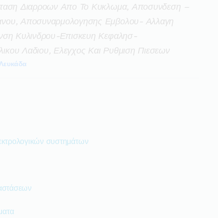
σταση Διαρροων Απο Το Κυκλωμα, Αποσυνδεση –
ανου, Αποσυναρμολογησης Εμβολου- Αλλαγη
ανση Κυλινδρου-Επισκευη Κεφαλησ-
κου Λαδιου, Ελεγχος Και Ρυθμιση Πιεσεων
Λευκάδα
λεκτρολογικών συστημάτων
ταστάσεων
ματα