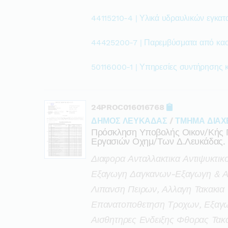
44115210-4 | Υλικά υδραυλικών εγκα
44425200-7 | Παρεμβύσματα από κα
50116000-1 | Υπηρεσίες συντήρησης κ
24PROC016016768
ΔΗΜΟΣ ΛΕΥΚΑΔΑΣ
/
ΤΜΗΜΑ ΔΙΑΧ
Πρόσκληση Υποβολής Οικον/κής 
Εργασιών Οχημ/των Δ.λευκάδας.
Διαφορα Ανταλλακτικα Αντιψυκτι
Εξαγωγη Δαγκανων-Εξαγωγη & Αλ
Λιπανση Πειρων, Αλλαγη Τακακια 
Επανατοποθετηση Τροχων, Εξαγω
Αισθητηρες Ενδειξης Φθορας Τακ