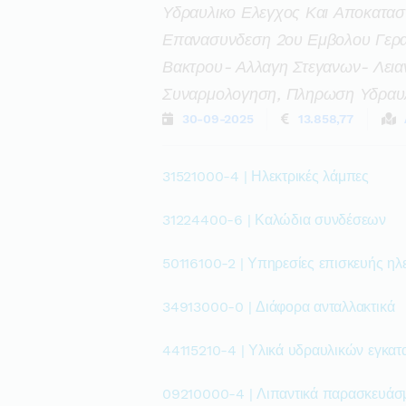
Υδραυλικο Ελεγχος Και Αποκατα
Επανασυνδεση 2ου Εμβολου Γερ
Βακτρου- Αλλαγη Στεγανων- Λει
Συναρμολογηση, Πληρωση Υδραυλι
30-09-2025
13.858,77
31521000-4 | Ηλεκτρικές λάμπες
31224400-6 | Καλώδια συνδέσεων
50116100-2 | Υπηρεσίες επισκευής η
34913000-0 | Διάφορα ανταλλακτικά
44115210-4 | Υλικά υδραυλικών εγκα
09210000-4 | Λιπαντικά παρασκευάσ