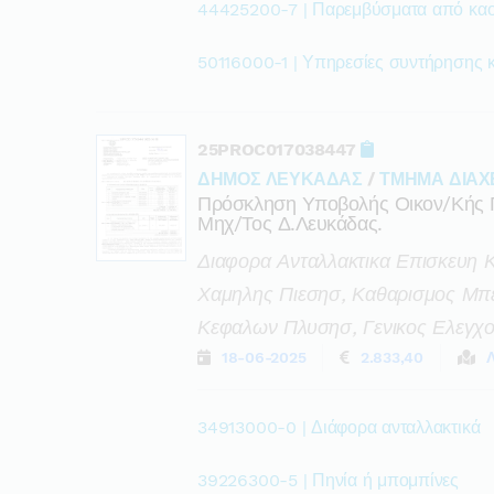
44425200-7 | Παρεμβύσματα από κα
50116000-1 | Υπηρεσίες συντήρησης κ
25PROC017038447
ΔΗΜΟΣ ΛΕΥΚΑΔΑΣ
/
ΤΜΗΜΑ ΔΙΑΧ
Πρόσκληση Υποβολής Οικον/κής 
Μηχ/τος Δ.λευκάδας.
Διαφορα Ανταλλακτικα Επισκευη 
Χαμηλης Πιεσησ, Καθαρισμος Μπ
Κεφαλων Πλυσησ, Γενικος Ελεγχ
18-06-2025
2.833,40
34913000-0 | Διάφορα ανταλλακτικά
39226300-5 | Πηνία ή μπομπίνες