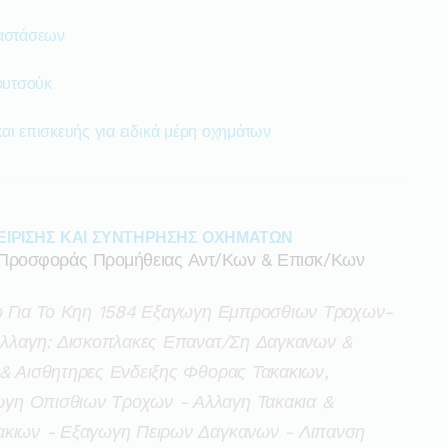
ταστάσεων
ουτσούκ
αι επισκευής για ειδικά μέρη οχημάτων
ΕΙΡΙΣΗΣ ΚΑΙ ΣΥΝΤΗΡΗΣΗΣ ΟΧΗΜΑΤΩΝ
Προσφοράς Προμήθειας Αντ/κων & Επισκ/κων
κο Για Το Κηη 1584 Εξαγωγη Εμπροσθιων Τροχων-
λαγη: Δισκοπλακες Επανατ/ση Δαγκανων &
& Αισθητηρες Ενδειξης Φθορας Τακακιων,
γη Οπισθιων Τροχων - Αλλαγη Τακακια &
ακιων - Εξαγωγη Πειρων Δαγκανων - Λιπανση