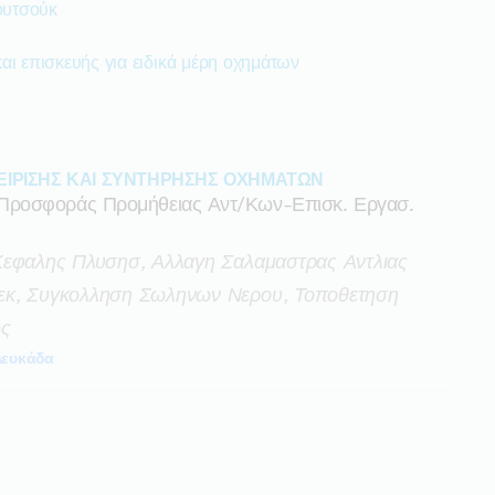
ουτσούκ
αι επισκευής για ειδικά μέρη οχημάτων
ΕΙΡΙΣΗΣ ΚΑΙ ΣΥΝΤΗΡΗΣΗΣ ΟΧΗΜΑΤΩΝ
Προσφοράς Προμήθειας Αντ/κων-Επισκ. Εργασ.
Κεφαλης Πλυσησ, Αλλαγη Σαλαμαστρας Αντλιας
εκ, Συγκολληση Σωληνων Νερου, Τοποθετηση
ος
Λευκάδα