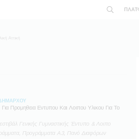
ΠΛΑΤ
λική Αττική
 ΔΗΜΑΡΧΟΥ
ια Προμηθεια Εντυπου Και Λοιπου Υλικου Για Το
στιβάλ Γενικής Γυμναστικής Έντυπο & Λοιπο
γράμματα, Προγράμματα Α3, Πανό Διαφόρων