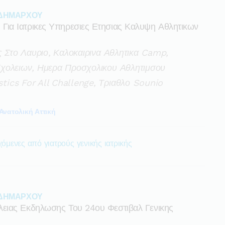
 ΔΗΜΑΡΧΟΥ
ια Ιατρικες Υπηρεσιες Ετησιας Καλυψη Αθλητικων
ς Στο Λαυριο, Καλοκαιρινα Αθλητικα Camp,
χολειων, Ημερα Προσχολικου Αθλητιμσου
ics For All Challenge, Τριαθλο Sounio
Ανατολική Αττική
χόμενες από γιατρούς γενικής ιατρικής
 ΔΗΜΑΡΧΟΥ
ειας Εκδηλωσης Του 24ου Φεστιβαλ Γενικης