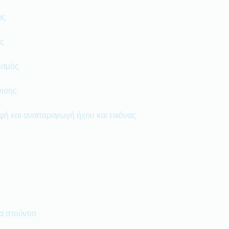
ος
ς
ισμός
νισης
φή και αναπαραγωγή ήχου και εικόνας
α στούντιο