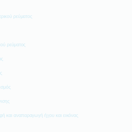
τρικού ρεύματος
κού ρεύματος
ος
ς
ισμός
νισης
φή και αναπαραγωγή ήχου και εικόνας