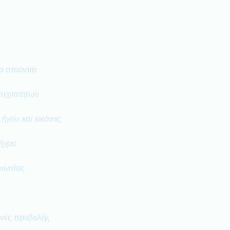
α στούντιο
συχνοτήτων
ήχου και εικόνας
 ήχου
ινωνίας
ανές προβολής