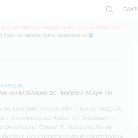
ΠΛΑΤ
κευές εγγραφής και αναπαραγωγής ήχου ή εικόνας (323*)
 ήχου και εικόνας (CPV: 32330000-5)
ΠΗΡΕΣΙΩΝ
ογικου Εξοπλισμου Στο Πολιτιστικο Κεντρο Του
Να Υλοποιηθεί Αποκλειστικά Ο Ειδικός Θεατρικός
κά – Οπτικοακουστικά Καθώς Και Συνεδριακά -
α Ολοκληρωθεί Πλήρως Το Πολιτιστικό Κέντρο
αλωδιώσεων Των Προαναφερόμενων Εγκαταστάσεων