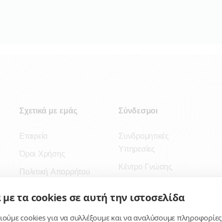
Σχετικά με εμάς
Σύνδεσμοι
Εταιρεία
Συνδρομητικές
Υπηρεσίες
Όροι Χρήσης
Κέντρο Γνώσης
Πολιτική Απορρήτου
Πλατφόρμα
Επικοινωνία
 με τα cookies σε αυτή την ιστοσελίδα
Εγγραφή
ούμε cookies για να συλλέξουμε και να αναλύσουμε πληροφορίες
Για δημοσίους