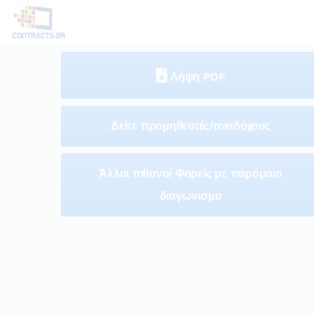
Λήψη PDF
Δείτε προμηθευτές/αναδόχους
Άλλοι πιθανοί Φορείς με παρόμοιο
διαγωνισμό