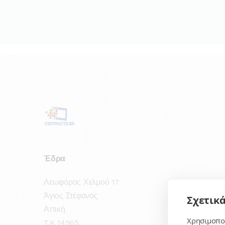
Έδρα
Λεωφόρος Χελμού 17
Άγιος Στέφανος
Σχετικά
Αττική
Χρησιμοποι
T.K 14565