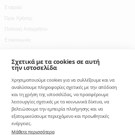
Εταιρεία
Όροι Χρήσης
Πολιτική Απορρήτου
Επικοινωνία
Σύνδεσμοι
Σχετικά με τα cookies σε αυτή
την ιστοσελίδα
Συνδρομητικές Υπηρεσίες
Χρησιμοποιούμε cookies για να συλλέξουμε και να
Κέντρο Γνώσης
αναλύσουμε πληροφορίες σχετικές με την απόδοση
και τη χρήση της ιστοσελίδας, να προσφέρουμε
Πλατφόρμα
λειτουργίες σχετικές με τα κοινωνικά δίκτυα, να
Εγγραφή
βελτιώσουμε την εμπειρία πλοήγησης και να
εξατομικεύσουμε περιεχόμενο και προωθητικές
Για δημοσίους υπαλλήλους
ενέργειες.
Μάθετε περισσότερα