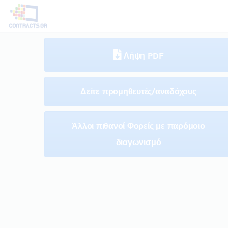
Λήψη PDF
Δείτε προμηθευτές/αναδόχους
Άλλοι πιθανοί Φορείς με παρόμοιο
διαγωνισμό