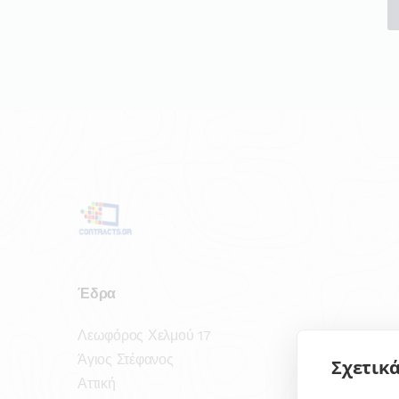
Έδρα
Λεωφόρος Χελμού 17
Άγιος Στέφανος
Σχετικά
Αττική