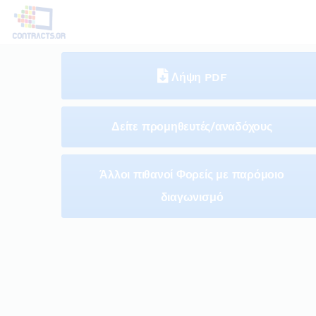
Λήψη PDF
Δείτε προμηθευτές/αναδόχους
Άλλοι πιθανοί Φορείς με παρόμοιο
διαγωνισμό