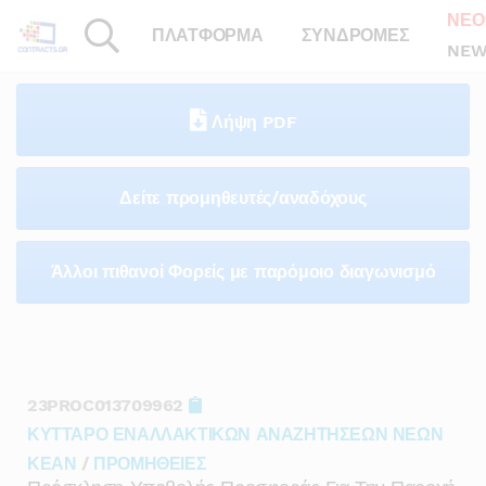
ΝΕΟ
ΠΛΑΤΦΟΡΜΑ
ΣΥΝΔΡΟΜΕΣ
NEW
Λήψη PDF
Δείτε προμηθευτές/αναδόχους
Άλλοι πιθανοί Φορείς με παρόμοιο διαγωνισμό
23PROC013709962
ΚΥΤΤΑΡΟ ΕΝΑΛΛΑΚΤΙΚΩΝ ΑΝΑΖΗΤΗΣΕΩΝ ΝΕΩΝ
ΚΕΑΝ
/
ΠΡΟΜΗΘΕΙΕΣ