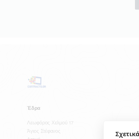
Έδρα
Λεωφόρος Χελμού 17
Άγιος Στέφανος
Σχετικά