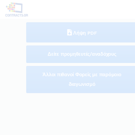
Λήψη PDF
Δείτε προμηθευτές/αναδόχους
Άλλοι πιθανοί Φορείς με παρόμοιο
διαγωνισμό