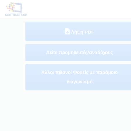
Λήψη PDF
Δείτε προμηθευτές/αναδόχους
Άλλοι πιθανοί Φορείς με παρόμοιο
διαγωνισμό