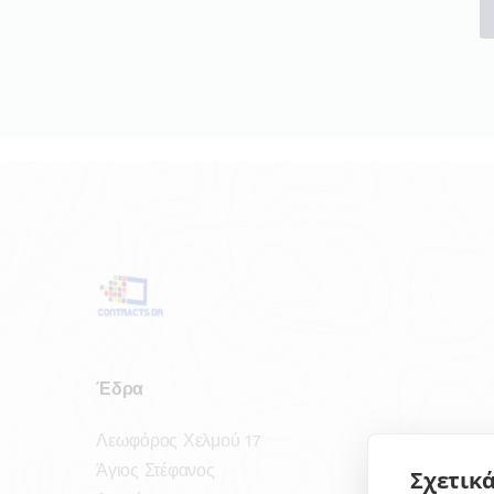
Έδρα
Λεωφόρος Χελμού 17
Άγιος Στέφανος
Σχετικά