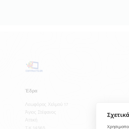
Έδρα
Λεωφόρος Χελμού 17
Άγιος Στέφανος
Σχετικά
Αττική
Χρησιμοποι
T.K 14565