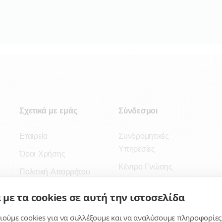
Σχετικά με εμάς
Σύνδεσμοι
Εταιρεία
Συνδρομητικές
Υπηρεσίες
Όροι Χρήσης
Κέντρο Γνώσης
Πολιτική Απορρήτου
Πλατφόρμα
Επικοινωνία
 με τα cookies σε αυτή την ιστοσελίδα
Εγγραφή
ούμε cookies για να συλλέξουμε και να αναλύσουμε πληροφορίες
Για δημοσίους