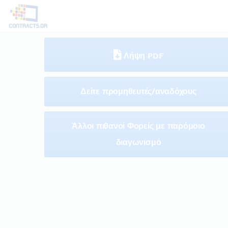
Λήψη PDF
Δείτε προμηθευτές/αναδόχους
Άλλοι πιθανοί Φορείς με παρόμοιο
διαγωνισμό