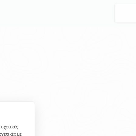
 σχετικές
χετικές με