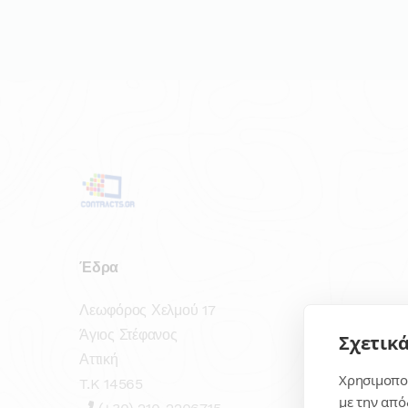
Έδρα
Λεωφόρος Χελμού 17
Άγιος Στέφανος
Σχετικά
Αττική
Χρησιμοποι
T.K 14565
με την από