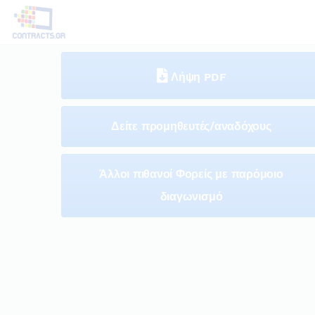
Λήψη PDF
Δείτε προμηθευτές/αναδόχους
Άλλοι πιθανοί Φορείς με παρόμοιο
διαγωνισμό