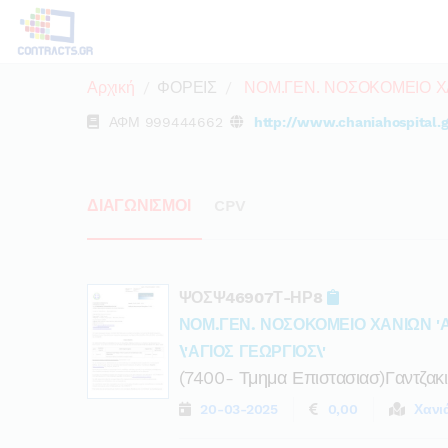
Αρχική
ΦΟΡΕΙΣ
ΝΟΜ.ΓΕΝ. ΝΟΣΟΚΟΜΕΙΟ ΧΑ
ΑΦΜ
999444662
http://www.chaniahospital.g
ΔΙΑΓΩΝΙΣΜΟΙ
CPV
ΨΟΣΨ46907Τ-ΗΡ8
ΝΟΜ.ΓΕΝ. ΝΟΣΟΚΟΜΕΙΟ ΧΑΝΙΩΝ 'Α
\'ΑΓΙΟΣ ΓΕΩΡΓΙΟΣ\'
(7400- Τμημα Επιστασιασ)γαντζακι
20-03-2025
0,00
Χανι