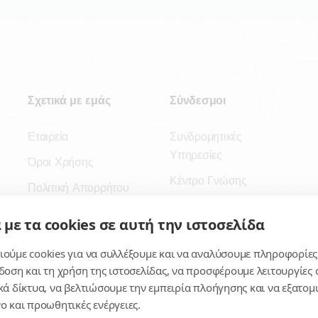
Σχετικά με εμάς
Σύνδεσμοι
Εταιρεία
Συνδρομητικές
Υπηρεσίες
Όροι Χρήσης
Κέντρο Γνώσης
Πολιτική Απορρήτου
Πλατφόρμα
Επικοινωνία
 με τα cookies σε αυτή την ιστοσελίδα
Εγγραφή
ούμε cookies για να συλλέξουμε και να αναλύσουμε πληροφορίες
Για δημοσίους
δοση και τη χρήση της ιστοσελίδας, να προσφέρουμε λειτουργίες σ
υπαλλήλους
κά δίκτυα, να βελτιώσουμε την εμπειρία πλοήγησης και να εξατο
ο και προωθητικές ενέργειες.