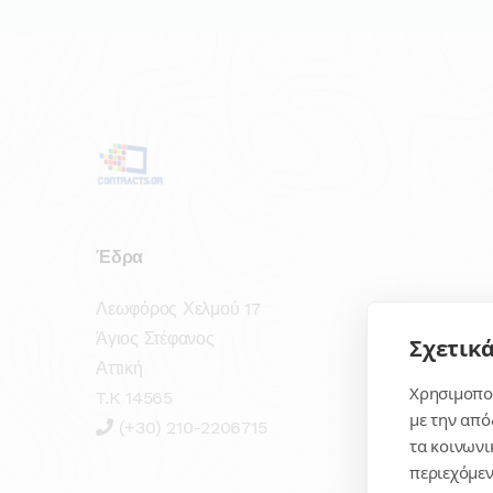
Έδρα
Λεωφόρος Χελμού 17
Άγιος Στέφανος
Σχετικά
Αττική
Χρησιμοποι
T.K 14565
με την από
(+30) 210-2206715
τα κοινωνι
περιεχόμεν