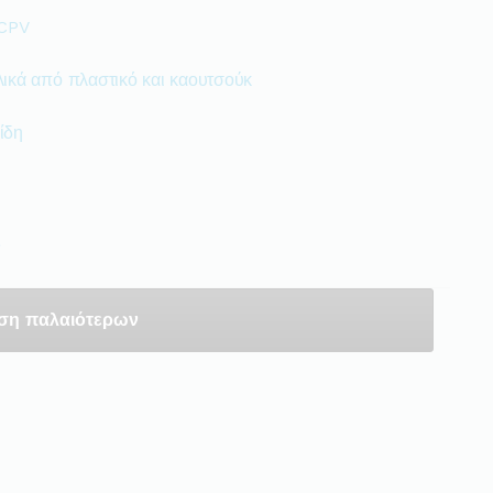
 CPV
ικά από πλαστικό και καουτσούκ
ίδη
ς
ση παλαιότερων