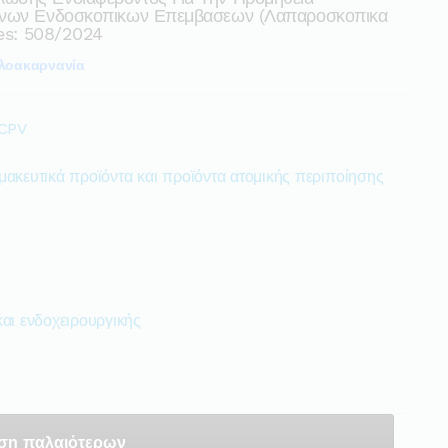
γανων Ενδοσκοπικων Επεμβασεων (λαπαροσκοπικα
ies: 508/2024
λοακαρνανία
 CPV
μακευτικά προϊόντα και προϊόντα ατομικής περιποίησης
αι ενδοχειρουργικής
ση παλαιότερων