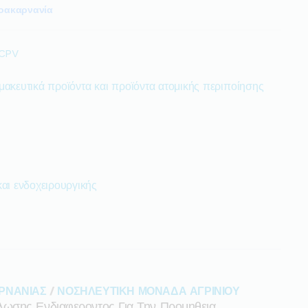
οακαρνανία
 CPV
μακευτικά προϊόντα και προϊόντα ατομικής περιποίησης
αι ενδοχειρουργικής
ΡΝΑΝΙΑΣ
/
ΝΟΣΗΛΕΥΤΙΚΗ ΜΟΝΑΔΑ ΑΓΡΙΝΙΟΥ
ωσης Ενδιαφεροντος Για Την Προμηθεια