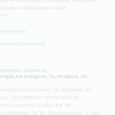
ογής Απομακρυσμένης Πρόσβασης Και Εργασίες
Δικτυακού Αποθηκευτικού Μέσου
ρισα
και ανάγνωσης
 συστήματα πληροφορικής
ΜΗΘΕΙΩΝ - ΑΠΟΘΗΚΗΣ
στήριξη Και Επιτάχυνση Της Μετάβασης Στις
οστήριξη Και Επιτάχυνση Της Μετάβασης Στις
ματος 54/2018(φεκ Α΄ 103/13-06-2018),
απλών Λογιστικών Σχεδίων Και Την
ν Διαδικασιών Για Την Συμμόρφωση Με Τις Νέες