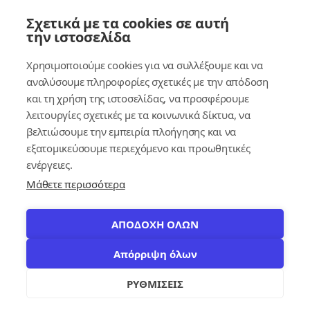
Σύνδεσμοι
Σχετικά με τα cookies σε αυτή
την ιστοσελίδα
Συνδρομητικές Υπηρεσίες
Χρησιμοποιούμε cookies για να συλλέξουμε και να
Κέντρο Γνώσης
αναλύσουμε πληροφορίες σχετικές με την απόδοση
και τη χρήση της ιστοσελίδας, να προσφέρουμε
Πλατφόρμα
λειτουργίες σχετικές με τα κοινωνικά δίκτυα, να
Εγγραφή
βελτιώσουμε την εμπειρία πλοήγησης και να
εξατομικεύσουμε περιεχόμενο και προωθητικές
Για δημοσίους υπαλλήλους
ενέργειες.
Μάθετε περισσότερα
ΑΠΟΔΟΧΗ ΟΛΩΝ
Απόρριψη όλων
© 2026
contracts.gr
Με επιφύλαξη παντός δικαιώματος.
settings
ΡΥΘΜΙΣΕΙΣ