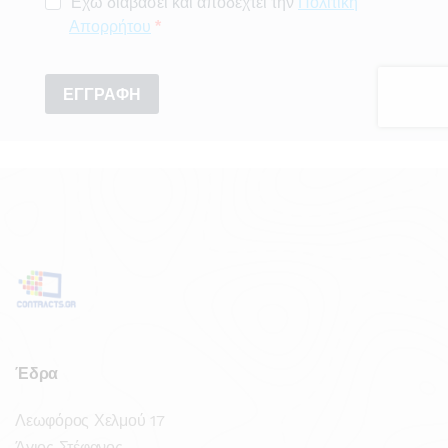
Έδρα
Λεωφόρος Χελμού 17
Άγιος Στέφανος