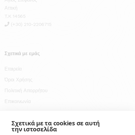
Αττική
T.K 14565
(+30) 210-2206715
Σχετικά με εμάς
Εταιρεία
Όροι Χρήσης
Πολιτική Απορρήτου
Επικοινωνία
Σύνδεσμοι
Σχετικά με τα cookies σε αυτή
την ιστοσελίδα