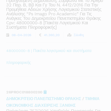
Προηγούμενη Δημοσίευση, Σύμφωνα Με Το Άρθρο
32 Παρ. Β, Ββ Και Γγ Του Ν. 4412/2016 Για Την
Προμήθεια Αδειών Χρήσης Λογισμικού Στατιστικής
Ανάλυσης “ps Imago Pro Academic” Για Τις
Ανάγκες Του Δημοκριτείου Πανεπιστημίου Θράκης
Cpv: 48000000-8 [πακέτα Λογισμικού Και
Συστήματα Πληροφορικής]
08-04-2026
41.360,20
Ξάνθη
48000000-8 | Πακέτα λογισμικού και συστήματα
πληροφορικής
26PROC018800200
ΔΗΜΟΚΡΙΤΕΙΟ ΠΑΝΕΠΙΣΤΗΜΙΟ ΘΡΑΚΗΣ
/
ΤΜΗΜΑ
ΟΙΚΟΝΟΜΙΚΗΣ ΔΙΑΧΕΙΡΙΣΗΣ ΞΑΝΘΗΣ
Πρόσκληση 767/2026 Υποβολής Προσφοράς Για