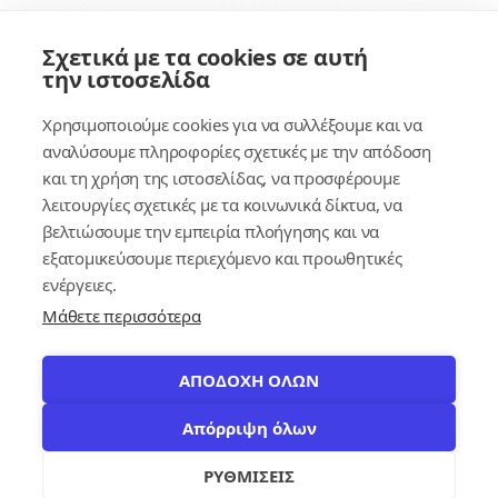
Σύνδεσμοι
Σχετικά με τα cookies σε αυτή
την ιστοσελίδα
Συνδρομητικές Υπηρεσίες
Χρησιμοποιούμε cookies για να συλλέξουμε και να
Κέντρο Γνώσης
αναλύσουμε πληροφορίες σχετικές με την απόδοση
και τη χρήση της ιστοσελίδας, να προσφέρουμε
Πλατφόρμα
λειτουργίες σχετικές με τα κοινωνικά δίκτυα, να
Εγγραφή
βελτιώσουμε την εμπειρία πλοήγησης και να
εξατομικεύσουμε περιεχόμενο και προωθητικές
Για δημοσίους υπαλλήλους
ενέργειες.
Μάθετε περισσότερα
ΑΠΟΔΟΧΗ ΟΛΩΝ
Απόρριψη όλων
© 2026
contracts.gr
Με επιφύλαξη παντός δικαιώματος.
settings
ΡΥΘΜΙΣΕΙΣ