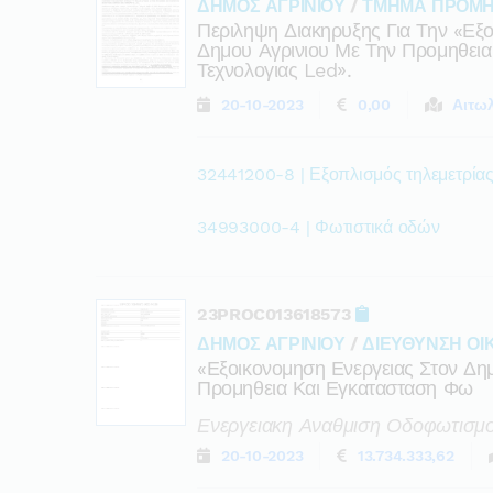
ΔΗΜΟΣ ΑΓΡΙΝΙΟΥ
/
ΤΜΗΜΑ ΠΡΟΜΗ
Περιληψη Διακηρυξης Για Την «εξ
Δημου Αγρινιου Με Την Προμηθει
Τεχνολογιας Led».
20-10-2023
0,00
Αιτω
32441200-8 | Εξοπλισμός τηλεμετρίας
34993000-4 | Φωτιστικά οδών
23PROC013618573
ΔΗΜΟΣ ΑΓΡΙΝΙΟΥ
/
ΔΙΕΥΘΥΝΣΗ ΟΙ
«εξοικονομηση Ενεργειας Στον Δη
Προμηθεια Και Εγκατασταση Φω
Ενεργειακη Αναθμιση Οδοφωτισμο
20-10-2023
13.734.333,62