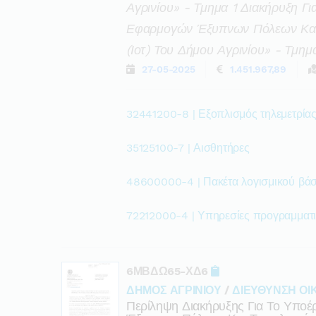
Αγρινίου» - Τμημα 1 Διακήρυξη Γ
Εφαρμογών Έξυπνων Πόλεων Και Τ
(ιοτ) Του Δήμου Αγρινίου» - Τμημ
27-05-2025
1.451.967,89
32441200-8 | Εξοπλισμός τηλεμετρίας
35125100-7 | Αισθητήρες
48600000-4 | Πακέτα λογισμικού βάσ
72212000-4 | Υπηρεσίες προγραμματ
6ΜΒΔΩ65-ΧΔ6
ΔΗΜΟΣ ΑΓΡΙΝΙΟΥ
/
ΔΙΕΥΘΥΝΣΗ ΟΙ
Περίληψη Διακήρυξης Για Το Υπο