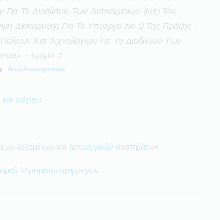
Για Το Διαδίκτυο Των Αντικειμένων (ιοτ) Του
ηψη Διακήρυξης Για Το Υποέργο Νο 2 Της Πράξης :
όλεων Και Τεχνολογιών Για Το Διαδίκτυο Των
ινίου» - Τμημα 2
Αιτωλοακαρνανία
 και ελέγχου
εων δεδομένων και λειτουργικών συστημάτων
ισμού λογισμικού εφαρμογών