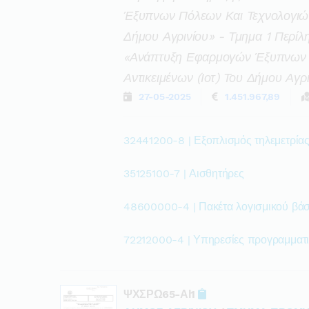
Έξυπνων Πόλεων Και Τεχνολογιών 
Δήμου Αγρινίου» - Τμημα 1 Περίλ
«ανάπτυξη Εφαρμογών Έξυπνων Π
Αντικειμένων (ιοτ) Του Δήμου Αγρ
27-05-2025
1.451.967,89
32441200-8 | Εξοπλισμός τηλεμετρίας
35125100-7 | Αισθητήρες
48600000-4 | Πακέτα λογισμικού βάσ
72212000-4 | Υπηρεσίες προγραμματ
ΨΧΣΡΩ65-ΑΙ1