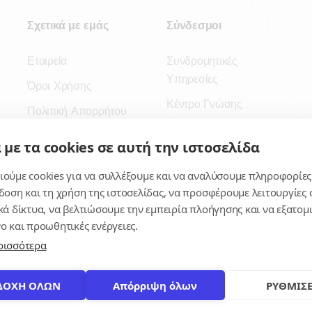
Σχετικά με εμάς
Σύνδεσμοι
Εταιρεία
Συνδρομητικές
Υπηρεσίες
Όροι Χρήσης
Κέντρο Γνώσης
Πολιτική Απορρήτου
Πλατφόρμα
Επικοινωνία
 με τα cookies σε αυτή την ιστοσελίδα
Εγγραφή
ούμε cookies για να συλλέξουμε και να αναλύσουμε πληροφορίες
Για δημοσίους
δοση και τη χρήση της ιστοσελίδας, να προσφέρουμε λειτουργίες σ
υπαλλήλους
κά δίκτυα, να βελτιώσουμε την εμπειρία πλοήγησης και να εξατο
ο και προωθητικές ενέργειες.
ρισσότερα
ΔΟΧΗ ΟΛΩΝ
Απόρριψη όλων
ΡΥΘΜΙΣΕ
© 2026
contracts.gr
Με επιφύλαξη παντός δικαιώματος.