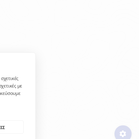
 σχετικές
χετικές με
μικεύσουμε
ΙΣ
settings