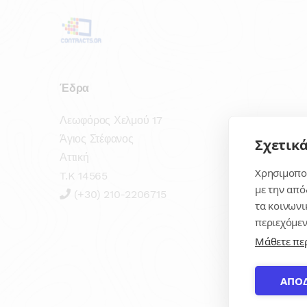
Έδρα
Λεωφόρος Χελμού 17
Άγιος Στέφανος
Σχετικά
Αττική
Χρησιμοποι
T.K 14565
με την από
(+30) 210-2206715
τα κοινωνι
περιεχόμεν
Μάθετε πε
ΑΠΟ